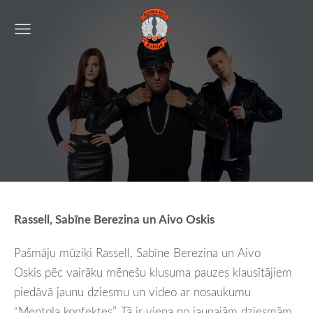
Rassell, Sabīne Berezina un Aivo Oskis
Pašmāju mūziķi
Rassell
,
Sabīne Berezina
un
Aivo
Oskis
pēc vairāku mēnešu klusuma pauzes klausītājiem
piedāvā jaunu dziesmu un video ar nosaukumu
“Mentola konfektes”. Tā ir viena no jaunajām dziesmām,