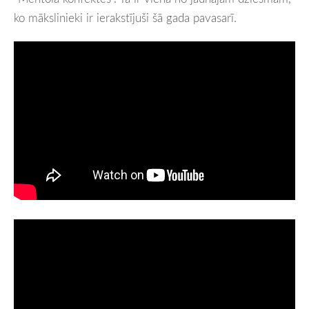
ko mākslinieki ir ierakstījuši šā gada pavasarī.