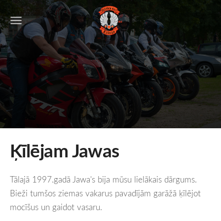
Ķīlējam Jawas
Tālajā 1997.gadā Jawa's bija mūsu lielākais dārgums.
Bieži tumšos ziemas vakarus pavadījām garāžā ķīlējot
mocīšus un gaidot vasaru.