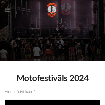
Motofestivāls 2024
Video: "divi kadri"