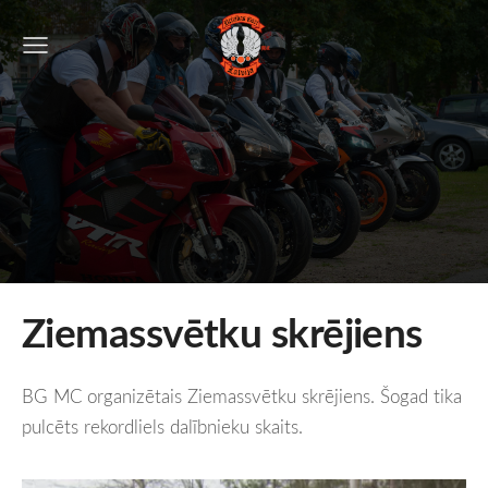
Ziemassvētku skrējiens
BG MC organizētais Ziemassvētku skrējiens. Šogad tika
pulcēts rekordliels dalībnieku skaits.