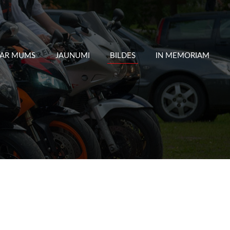
PAR MUMS
JAUNUMI
BILDES
IN MEMORIAM