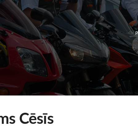
ms Cēsīs