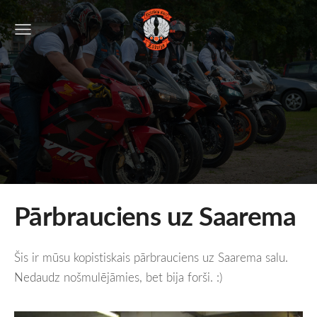
Pārbrauciens uz Saarema
Šis ir mūsu kopistiskais pārbrauciens uz Saarema salu.
Nedaudz nošmulējāmies, bet bija forši. :)